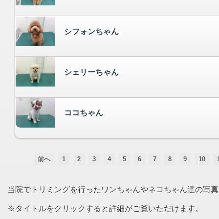
シフォンちゃん
シェリーちゃん
ココちゃん
前へ
1
2
3
4
5
6
7
8
9
10
当院でトリミングを行ったワンちゃんやネコちゃん達の写真
※タイトルをクリックすると詳細がご覧いただけます。