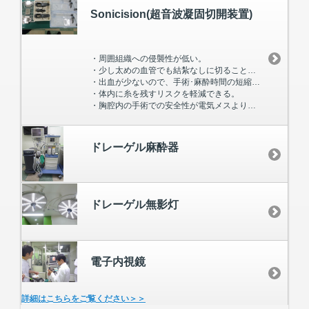
Sonicision(超音波凝固切開装置)
・周囲組織への侵襲性が低い。
・少し太めの血管でも結紮なしに切ることができる。
・出血が少ないので、手術･麻酔時間の短縮につながる。
・体内に糸を残すリスクを軽減できる。
・胸腔内の手術での安全性が電気メスよりも高い。
ドレーゲル麻酔器
ドレーゲル無影灯
電子内視鏡
詳細はこちらをご覧ください＞＞