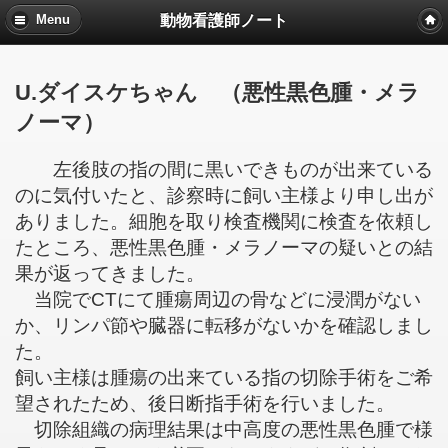
動物看護師ノート
Menu
U.ダイスケちゃん （悪性黒色腫・メラ
ノーマ）
左後肢の指の間に黒いできものが出来ている
のに気付いたと、診察時に飼い主様より申し出が
ありました。細胞を取り検査機関に検査を依頼し
たところ、悪性黒色腫・メラノーマの疑いとの結
果が返ってきました。
当院でCTにて腫瘍周辺の骨などに浸潤がない
か、リンパ節や臓器に転移がないかを確認しまし
た。
飼い主様は腫瘍の出来ている指の切除手術をご希
望されたため、後日断指手術を行いました。
切除組織の病理結果は中高度の悪性黒色腫で様