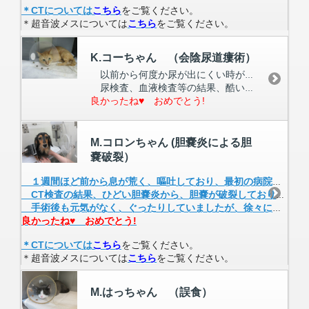
＊CTについては
こちら
をご覧ください。
＊超音波メスについては
こちら
をご覧ください。
K.コーちゃん （会陰尿道瘻術）
以前から何度か尿が出にくい時がありましたが、今回は尿が全く出ておらず、食欲もないと来院されました。
尿検査、血液検査等の結果、酷い尿毒症になっており、手術で尿が出るようにする必要がありました。ペニスも睾丸も摘出して雌猫ちゃんの様な外見になりましたが、手術後は尿も出るようになり元気に退院されました。
良かったね♥ おめでとう!
M.コロンちゃん (胆嚢炎による胆
嚢破裂）
１週間ほど前から息が荒く、嘔吐しており、最初の病院で肝臓が悪いと言われ入院しました。しかし、改善されず、ぐったりしているので、別の病院で診察、検査を受け、胃に水が溜まっていると言われたので、当院に来院されました。
CT検査の結果、ひどい胆嚢炎から、胆嚢が破裂しており、死亡の危険性があるため、緊急で胆嚢を摘出する手術が行われました。
手術後も元気がなく、ぐったりしていましたが、徐々に回復して、食欲も戻り、すっかり元気になり退院されました。
良かったね♥ おめでとう!
＊CTについては
こちら
をご覧ください。
＊超音波メスについては
こちら
をご覧ください。
M.はっちゃん （誤食）