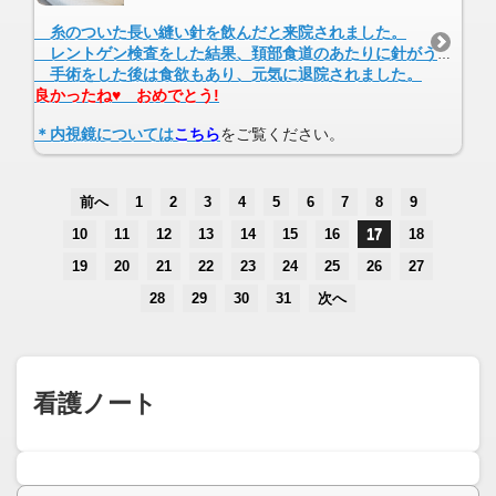
糸のついた長い縫い針を飲んだと来院されました。
レントゲン検査をした結果、頚部食道のあたりに針がうつり、内視鏡で食道内に無いことを確認し、頚部食道付近の筋肉組織から埋まっている針を手術で摘出しました。
手術をした後は食欲もあり、元気に退院されました。
良かったね♥ おめでとう!
＊内視鏡については
こちら
をご覧ください。
前へ
1
2
3
4
5
6
7
8
9
10
11
12
13
14
15
16
17
18
19
20
21
22
23
24
25
26
27
28
29
30
31
次へ
看護ノート