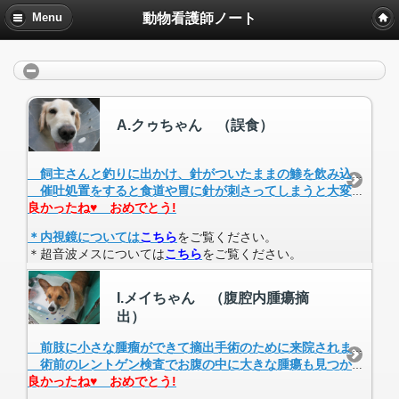
動物看護師ノート
Menu
A.クゥちゃん （誤食）
飼主さんと釣りに出かけ、針がついたままの鯵を飲み込み、近くの動物病院で催吐処置を行いましたが、針は出てこなかったと来院されました。
催吐処置をすると食道や胃に針が刺さってしまうと大変なので、当院では催吐処置はせずに、内視鏡で胃の中を調べました。その結果、胃粘膜に針がささっていることがわかりましたが、針は内視鏡で無事取り除くことができ、クゥちゃんはその日のうちに元気に退院されました。
良かったね♥ おめでとう!
＊内視鏡については
こちら
をご覧ください。
＊超音波メスについては
こちら
をご覧ください。
I.メイちゃん （腹腔内腫瘍摘
出）
前肢に小さな腫瘤ができて摘出手術のために来院されました。
術前のレントゲン検査でお腹の中に大きな腫瘍も見つかりました。ＣＴ検査で摘出可能である事が分かったので、この腫瘍を摘出することになりました。超音波凝固切開装置を使い手術を終え、前肢の腫瘤も同時に切除しました。摘出した腫瘤は約７kgもあり, すっかりお腹はスマートになりました。術後、日に日に元気になり退院されました。
良かったね♥ おめでとう!