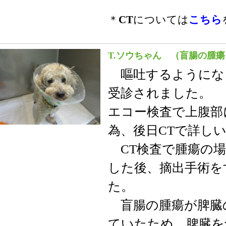
＊
CT
については
こちら
T.ソウちゃん （盲腸の腫瘍
嘔吐するようにな
受診されました。
エコー検査で上腹部
為、後日CTで詳し
CT検査で腫瘍の場
した後、摘出手術を
た。
盲腸の腫瘍が脾臓
ていたため、脾臓を