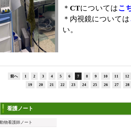
＊
CT
については
こ
＊内視鏡については
い。
前へ
1
2
3
4
5
6
7
8
9
10
11
12
19
20
21
22
23
24
25
26
27
28
看護ノート
動物看護師ノート