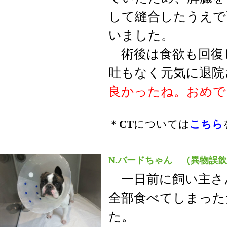
して縫合したうえで
いました。
術後は食欲も回復
吐もなく元気に退院
良かったね。おめで
＊
CT
については
こちら
N.バードちゃん （異物誤
一日前に飼い主さ
全部食べてしまった
た。