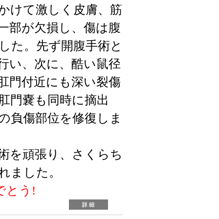
かけて激しく皮膚、筋
一部が欠損し、傷は腹
した。先ず開腹手術と
行い、次に、酷い鼠径
肛門付近にも深い裂傷
肛門嚢も同時に摘出
の負傷部位を修復しま
術を頑張り、さくらち
れました。
でとう!