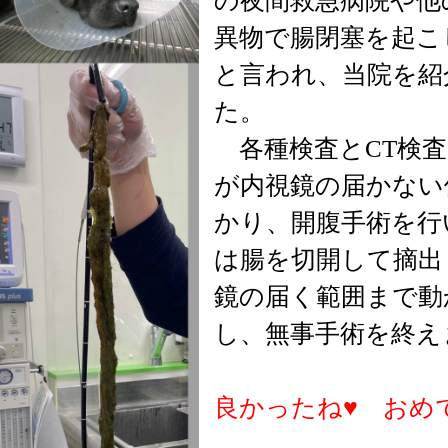
の夜間救急病院や他
異物で腸閉塞を起こ
と言われ、当院を紹
た。
各種検査とCT検査
が内視鏡の届かない
かり、開腹手術を行
は腸を切開して摘出
鏡の届く範囲まで動
し、無事手術を終え
良かったね♥ おめ