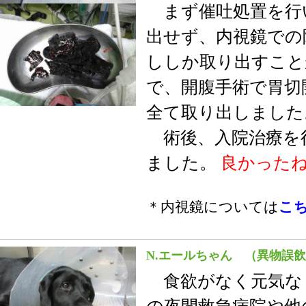
まず催吐処置を行
出せず、内視鏡での
ししか取り出すこと
で、開腹手術で胃切
全て取り出しました
術後、入院治療を
ました。
良かった
＊内視鏡については
こ
N.エールちゃん （異物誤
食欲がなく元気な