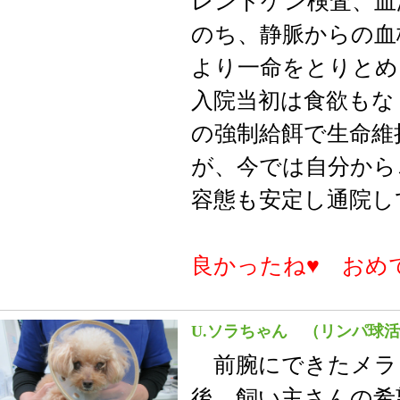
レントゲン検査、血
のち、静脈からの血
より一命をとりとめ
入院当初は食欲もな
の強制給餌で生命維
が、今では自分から
容態も安定し通院
良かったね♥ おめ
U.ソラちゃん （リンパ球
前腕にできたメラ
後、飼い主さんの希