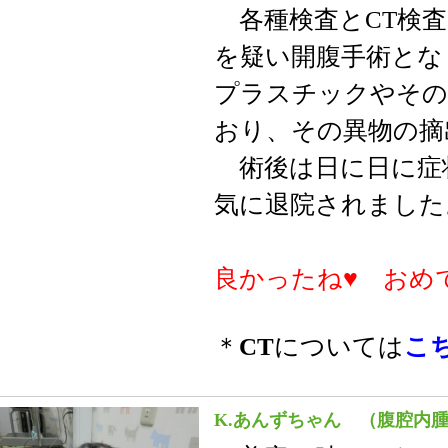
各種検査とCT検査
を疑い開腹手術とな
プラスチックやその
おり、その異物の摘
術後は日に日に症
気に退院されました
良かったね♥ おめ
＊
CT
については
こ
K.あんずちゃん （腹腔内