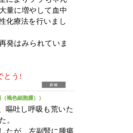
大量に増やして血中
性化療法を行いまし
再発はみられていま
でとう!
瘍（褐色細胞腫））
、嘔吐し呼吸も荒いた
た。
したが、左副腎に腫瘍