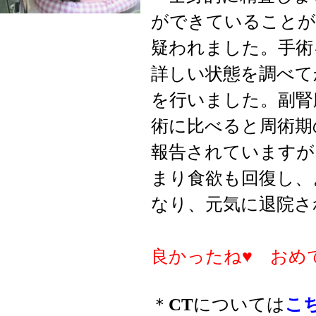
ができていることが
疑われました。手術
詳しい状態を調べて
を行いました。副腎
術に比べると周術期
報告されていますが
まり食欲も回復し、
なり、元気に退院さ
良かったね♥ おめ
＊
CT
については
こ