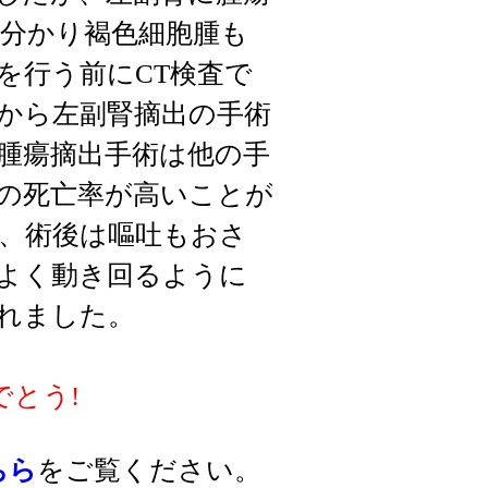
分かり褐色細胞腫も
を行う前にCT検査で
から左副腎摘出の手術
腫瘍摘出手術は他の手
の死亡率が高いことが
、術後は嘔吐もおさ
よく動き回るように
れました。
でとう!
ちら
をご覧ください。