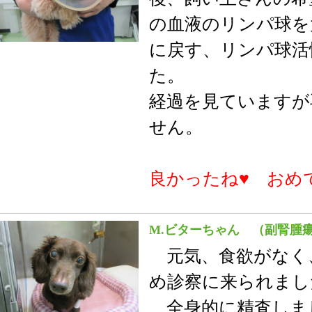
の血液のリンパ球を
に戻す、リンパ球活
た。
経過を見ていますが
せん。
良かったね♥ おめ
M.ビターちゃん （副腎腫
元気、食欲がなく
め診察に来られまし
全身的に精査しま