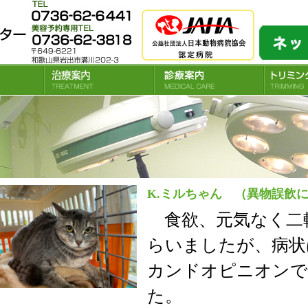
和歌山県岩出市の和歌山動物医療センターでは犬、猫、小動物の予防接種、去勢手術
K.ミルちゃん （異物誤飲
食欲、元気なく二
らいましたが、病状
カンドオピニオンで
た。