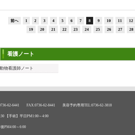
前へ
1
2
3
4
5
6
7
8
9
10
11
12
19
20
21
22
23
24
25
26
27
28
看護ノート
動物看護師ノート
6-62-6441 FAX:0736-62-8441 美容予約専用TEL:0736-62-3818
30 【手術】平日PM1:00～4:00
M4:00～6:00