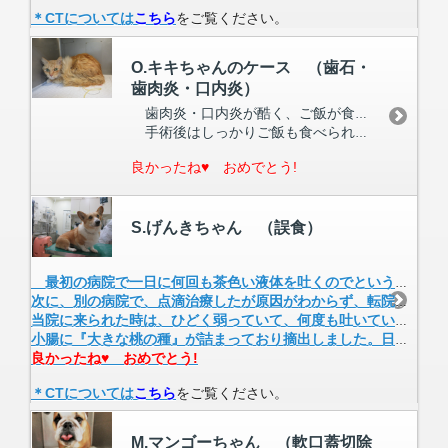
＊CTについては
こちら
をご覧ください。
O.キキちゃんのケース （歯石・
歯肉炎・口内炎）
歯肉炎・口内炎が酷く、ご飯が食べづらいということで、歯石除去・ｸﾘｰﾆﾝｸﾞ、抗菌剤、抗炎症剤で処置を行いましたが再発を繰り返すので、全臼歯抜歯することになりました。
手術後はしっかりご飯も食べられるようになり、元気に退院されていきました。
良かったね♥ おめでとう!
S.げんきちゃん （誤食）
最初の病院で一日に何回も茶色い液体を吐くのでということで、点滴、吐き気止めを毎日してもらっていたが変わらず、バリウム検査入院をしましたが分かりませんでした。
次に、別の病院で、点滴治療したが原因がわからず、転院先の病院にCT等の検査をしてもらってくださいと言われたと来院されました。
当院に来られた時は、ひどく弱っていて、何度も吐いていました。CT撮影で閉塞像が認められたため手術となりました。
小腸に『大きな桃の種』が詰まっており摘出しました。日に日に回復がみられ元気に退院されました。
良かったね♥ おめでとう!
＊CTについては
こちら
をご覧ください。
M.マンゴーちゃん （軟口蓋切除