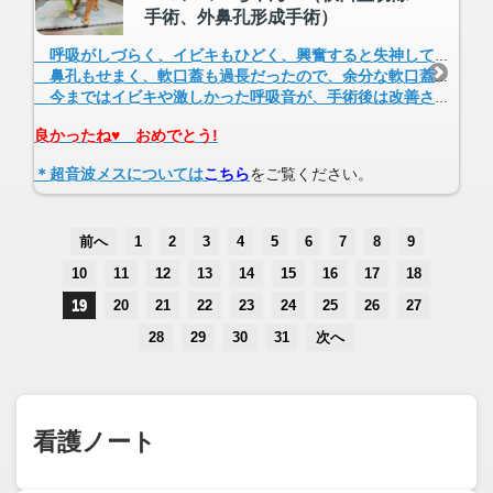
手術、外鼻孔形成手術）
呼吸がしづらく、イビキもひどく、興奮すると失神してしまうので、他の病院で診てもらったそうですが、手術はお勧めしませんと言われたそうで、当院に来られました。
鼻孔もせまく、軟口蓋も過長だったので、余分な軟口蓋の切除手術と、外鼻孔形成手術をすることになりました。
今まではイビキや激しかった呼吸音が、手術後は改善され、元気に退院されました。その後は失神は無くなったそうです。
良かったね♥ おめでとう!
＊超音波メスについては
こちら
をご覧ください。
前へ
1
2
3
4
5
6
7
8
9
10
11
12
13
14
15
16
17
18
19
20
21
22
23
24
25
26
27
28
29
30
31
次へ
看護ノート