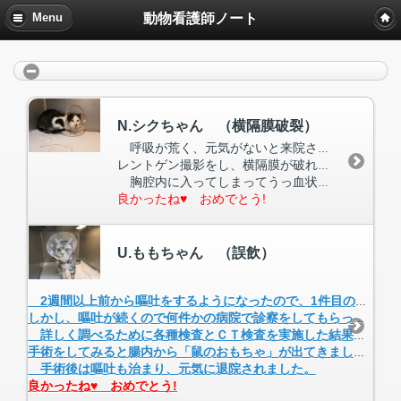
動物看護師ノート
Menu
N.シクちゃん （横隔膜破裂）
呼吸が荒く、元気がないと来院されました。
レントゲン撮影をし、横隔膜が破れてしまって、胸腔内に、お腹の臓器(肝臓、小腸等)が入ってしまっており、肺を圧迫して呼吸ができずにいることが判明しました。
胸腔内に入ってしまってうっ血状態で腫れあがった肝臓、小腸等をお腹に戻し、破れた横隔膜を修復する手術を受け、酸素室で入院治療を行った結果、徐々に呼吸が正常になり食欲も戻り、元の元気を取り戻し退院されました。
良かったね♥ おめでとう!
U.ももちゃん （誤飲）
2週間以上前から嘔吐をするようになったので、1件目の病院へ行き、血液検査をしてもらったが問題ないということでした。
しかし、嘔吐が続くので何件かの病院で診察をしてもらったが変わりませんでした。最後の病院で、ＣＴ等の詳しい検査をしてもらった方が良いと言われ当院に来院されました。
詳しく調べるために各種検査とＣＴ検査を実施した結果、腸内に異物が見つかった為、空腸切開手術を行うことになりました。
手術をしてみると腸内から「鼠のおもちゃ」が出てきました。
手術後は嘔吐も治まり、元気に退院されました。
良かったね♥ おめでとう!